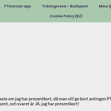
PTmorsan app
Träningsresa – Budapest
Mina t
Cookie Policy (EU)
ste om jag har presentkort, då man vill ge bort antingen 
ent, och svaret är JA, jag har presentkort!