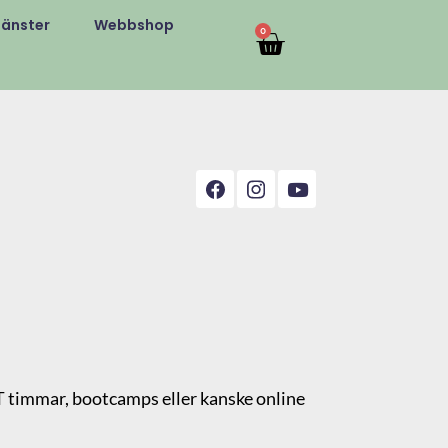
jänster
Webbshop
0
PT timmar, bootcamps eller kanske online