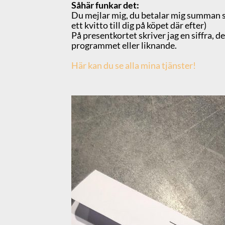
Såhär funkar det:
Du mejlar mig, du betalar mig summan so
ett kvitto till dig på köpet där efter)
På presentkortet skriver jag en siffra, 
programmet eller liknande.
Här kan du se alla mina tjänster!