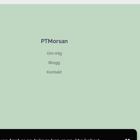
PTMorsan
Om mig
Blogg
Kontakt