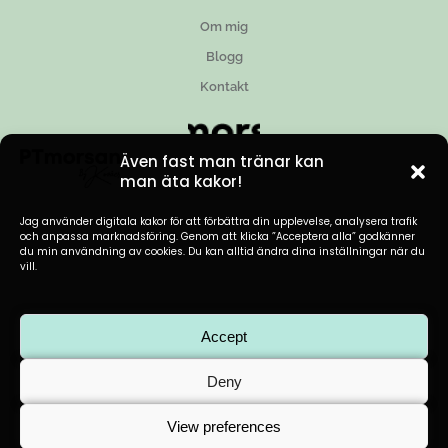
Om mig
Blogg
Kontakt
Även fast man tränar kan
man äta kakor!
Jag använder digitala kakor för att förbättra din upplevelse, analysera trafik
och anpassa marknadsföring. Genom att klicka ”Acceptera alla” godkänner
du min användning av cookies. Du kan alltid ändra dina inställningar när du
vill.
Accept
© 2023 PTMorsan. All rights reserved.
Powered by
Ab North Hitech
Deny
View preferences