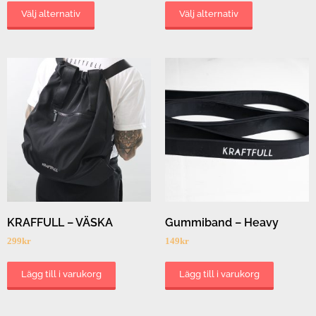
Välj alternativ
Välj alternativ
KRAFFULL – VÄSKA
Gummiband – Heavy
299
kr
149
kr
Lägg till i varukorg
Lägg till i varukorg