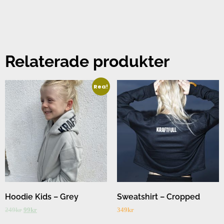
Relaterade produkter
Rea!
Hoodie Kids – Grey
Sweatshirt – Cropped
249
kr
99
kr
349
kr