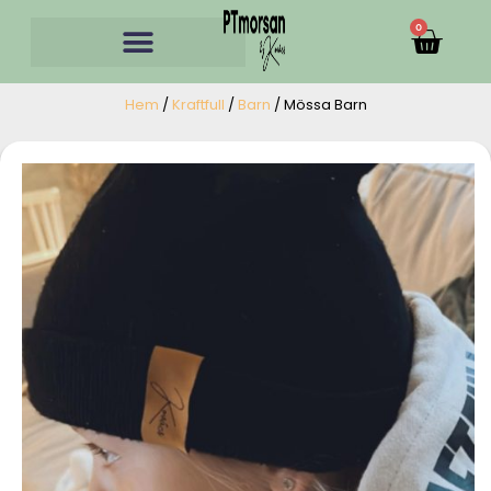
0
Hem
/
Kraftfull
/
Barn
/ Mössa Barn